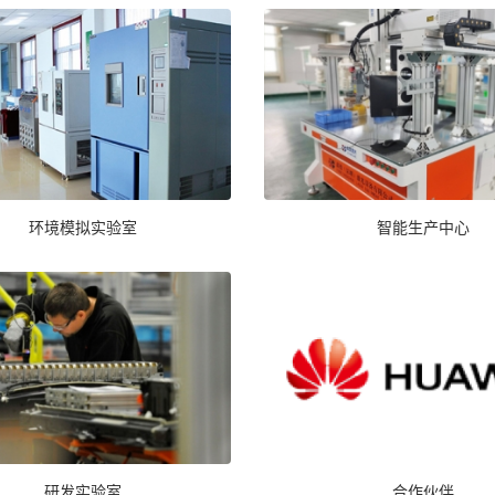
环境模拟实验室
智能生产中心
研发实验室
合作伙伴