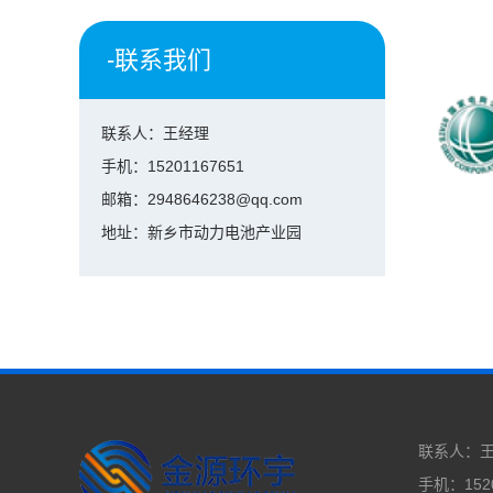
-联系我们
联系人：王经理
手机：15201167651
邮箱：2948646238@qq.com
地址：新乡市动力电池产业园
联系人：
手机：1520