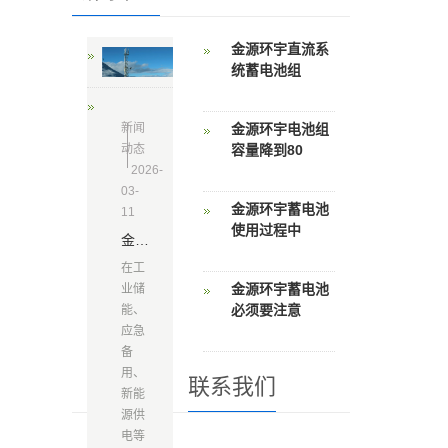
金源环宇直流系
统蓄电池组
新闻
金源环宇电池组
动态
容量降到80
2026-
03-
金源环宇蓄电池
11
使用过程中
金源环宇蓄电池：匠心铸品
在工
金源环宇蓄电池
业储
必须要注意
能、
应急
备
用、
联系我们
新能
源供
电等