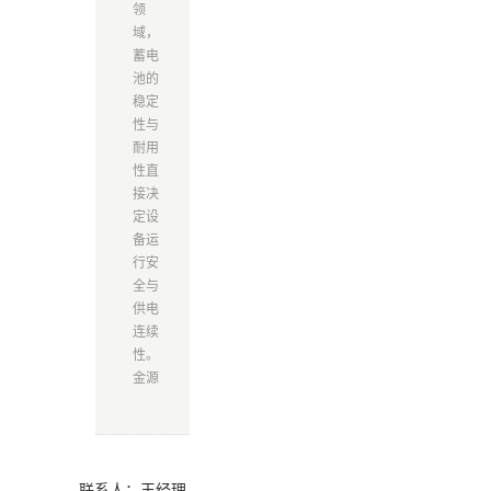
领
域，
蓄电
池的
稳定
性与
耐用
性直
接决
定设
备运
行安
全与
供电
连续
性。
金源
联系人：王经理