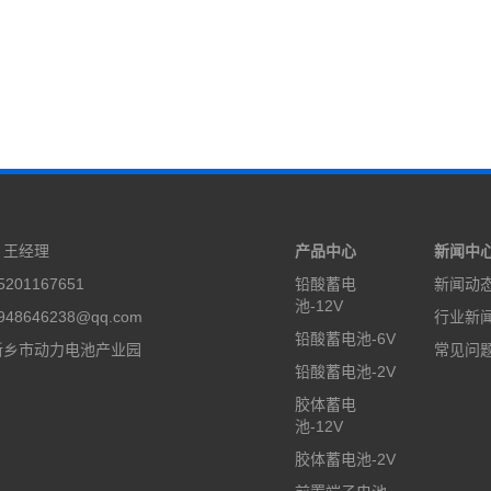
：王经理
产品中心
新闻中
201167651
铅酸蓄电
新闻动
池-12V
48646238@qq.com
行业新
铅酸蓄电池-6V
新乡市动力电池产业园
常见问
铅酸蓄电池-2V
胶体蓄电
池-12V
胶体蓄电池-2V