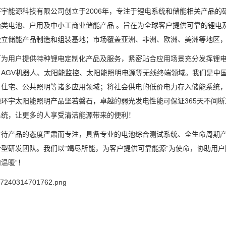
宇能源科技有限公司创立于2006年，专注于锂电系统和储能相关产品
铅类电池、户用及中小工商业储能产品 。旨在为全球客户提供可靠的锂电
设立储能产品制造和组装基地；市场覆盖亚洲、非洲、欧洲、美洲等地区，
可为用户提供特种锂电定制化产品及服务，紧密贴合应用场景充分发挥锂
、AGV机器人、太阳能监控、太阳能照明电源等无线终端领域。我们是中
、住宅、公共照明等诸多应用领域；将社会供电的低价电力存入储能系统
源环宇太阳能照明产品坚若磐石，卓越的弱光发电性能可保证365天不间
系统，让更多的人享受清洁能源带来的便利！
对待产品的态度严肃而专注，具备专业的电池综合测试系统、全生命周期
型研发团队。我们以“竭尽所能，为客户提供可靠能源”为使命，协助用户
温暖“！